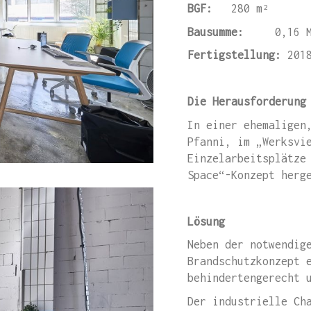
BGF:
280 m²
Bausumme:
0,16 Mi
Fertigstellung:
201
Die Herausforderung
In einer ehemaligen
Pfanni, im „Werksvi
Einzelarbeitsplätze
Space“-Konzept herg
Lösung
Neben der notwendig
Brandschutzkonzept 
behindertengerecht 
Der industrielle Ch