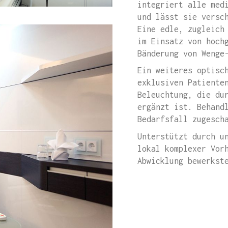
integriert alle med
und lässt sie versc
Eine edle, zugleich
im Einsatz von hoch
Bänderung von Wenge
Ein weiteres optisc
exklusiven Patiente
Beleuchtung, die du
ergänzt ist. Behand
Bedarfsfall zugesch
Unterstützt durch u
lokal komplexer Vor
Abwicklung bewerkst