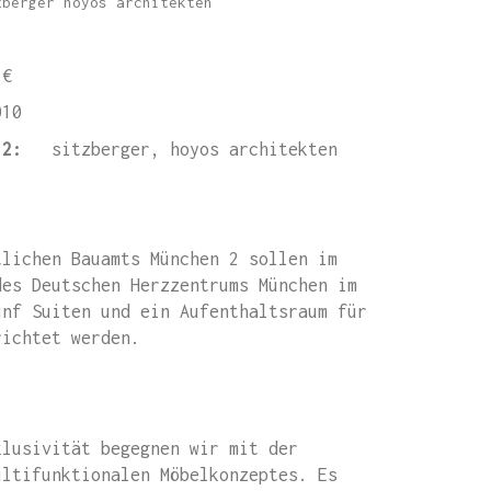
zberger hoyos architekten
 €
010
2012:
sitzberger, hoyos architekten
tlichen Bauamts München 2 sollen im
des Deutschen Herzzentrums München im
ünf Suiten und ein Aufenthaltsraum für
richtet werden.
klusivität begegnen wir mit der
ultifunktionalen Möbelkonzeptes. Es